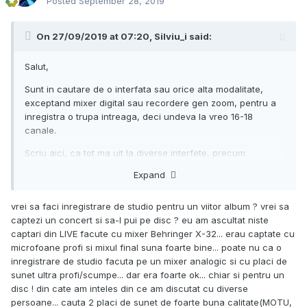
Posted
September 28, 2019
On 27/09/2019 at 07:20,
Silviu_i
said:
Salut,
Sunt in cautare de o interfata sau orice alta modalitate,
exceptand mixer digital sau recordere gen zoom, pentru a
inregistra o trupa intreaga, deci undeva la vreo 16-18
canale.
Scriu aici, ca tot ma uit la diverse interfete, precum
Focusrite. Toti afirma ca au 18 intrari, da eu am reusit sa
Expand
numar doar 8 si imi cam da cu virgula.
Nu sunt experimentat intr-ale studiourilor si din cauza asta
vrei sa faci inregistrare de studio pentru un viitor album ? vrei sa
va cer ajutorul
captezi un concert si sa-l pui pe disc ? eu am ascultat niste
captari din LIVE facute cu mixer Behringer X-32... erau captate cu
Multumesc!
microfoane profi si mixul final suna foarte bine... poate nu ca o
inregistrare de studio facuta pe un mixer analogic si cu placi de
sunet ultra profi/scumpe... dar era foarte ok... chiar si pentru un
disc ! din cate am inteles din ce am discutat cu diverse
persoane... cauta 2 placi de sunet de foarte buna calitate(MOTU,