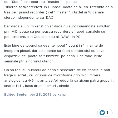
cu "Start " din recordeul "master " poti sa
sincronizezi/corectezi in Cubase odata ce ai ca referinta ce ai
tras pe primul recorder ( cel " master " ).Astfel ai 16 canale
stereo independente cu DAC .
Dar daca ai un mixerist chiar daca nu sunt comandate simultan
prin MIDI poate sa porneasca recorderele apoi canalele se
pot sincroniza in Cubase sau alt DAW in PC .
Este bine ca tobarul sa dea tempoul " count in " inainte de
incepera piesei, dar asta poate sa faca si mixeristul cu ceva
dispozitiv ce poate sa furnizeze pe canalul de tobe niste
semnale ptr sincronul uterior .
Ca sa reduci numarul de canale necesare de ex ..tobele le poti
trage si altfel , cu grupuri de microfoane prin mici mixere
analogice cu 4-6 intrari ....astfel reduci la sa zicem patru grupuri ,
snare+HH , bass drum , tomuri , cinele
Edited
September 28, 2019
by karpi
1