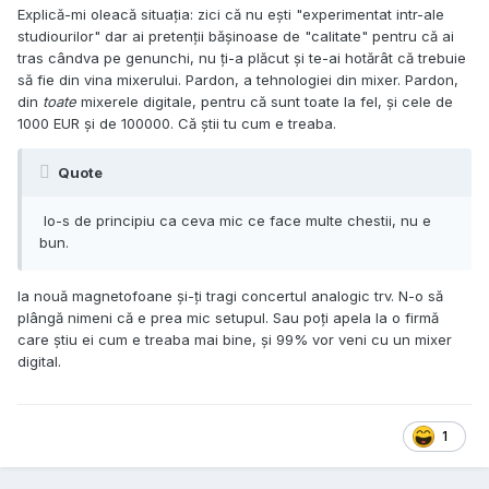
Explică-mi oleacă situația: zici că nu ești "experimentat intr-ale
studiourilor" dar ai pretenții bășinoase de "calitate" pentru că ai
tras cândva pe genunchi, nu ți-a plăcut și te-ai hotărât că trebuie
să fie din vina mixerului. Pardon, a tehnologiei din mixer. Pardon,
din
toate
mixerele digitale, pentru că sunt toate la fel, și cele de
1000 EUR și de 100000. Că știi tu cum e treaba.
Quote
Io-s de principiu ca ceva mic ce face multe chestii, nu e
bun.
Ia nouă magnetofoane și-ți tragi concertul analogic trv. N-o să
plângă nimeni că e prea mic setupul. Sau poți apela la o firmă
care știu ei cum e treaba mai bine, și 99% vor veni cu un mixer
digital.
1