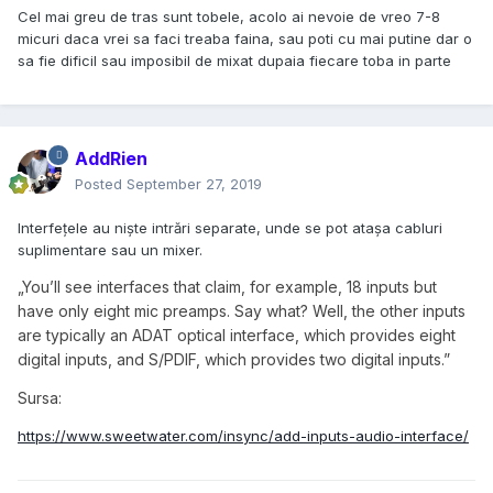
Cel mai greu de tras sunt tobele, acolo ai nevoie de vreo 7-8
micuri daca vrei sa faci treaba faina, sau poti cu mai putine dar o
sa fie dificil sau imposibil de mixat dupaia fiecare toba in parte
AddRien
Posted
September 27, 2019
Interfețele au niște intrări separate, unde se pot atașa cabluri
suplimentare sau un mixer.
„You’ll see interfaces that claim, for example, 18 inputs but
have only eight mic preamps. Say what? Well, the other inputs
are typically an ADAT optical interface, which provides eight
digital inputs, and S/PDIF, which provides two digital inputs.”
Sursa:
https://www.sweetwater.com/insync/add-inputs-audio-interface/