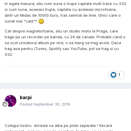
In egala masura, stiu cum suna o trupa captata multi track cu X32
si cum suna, aceeasi trupa, captata cu aceleasi microfoane,
dintr-un Midas de 10000 Euro, tras semnal de linie. Ghici care o
sunat mai "cald"?
Cat despre magnetofoane, stiu un studio misto la Praga, care
trage pe un recorder pe banda, cu 24 de canale. Probabil cand o
sa scot urmatorul album pe vinil, o sa merg sa trag acolo. Daca
trag asa pentru iTunes, Spotify sau YouTube, pot sa trag si cu
X32.
1
karpi
Posted
September 30, 2019
Colegul nostru doreste sa aiba pe piste separate ! fiecare