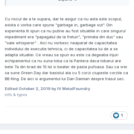
Cu riscul de a te supara, dar te asigur ca nu asta este scopul,
exista o vorba care spune "garbage in, garbage out". Din
experienta iti spun ca nu putine au fost situatiile in care singurul
impediment era "papagalul de la freturi", "primata din dus" sau
"oale whisperer" . Aici nu vorbesc neaparat de capacitatea
individului de executie tehnica, ci de capacitatea lui de a se
adapta situatiei. Ce vreau sa spun eu este ca degeaba injuri
echipamentul ca nu suna toba ca la Pantera daca tobarul are
bete 7a din brad de 10 lei si beater de pasla pufoasa. Sau ca vrei
sa sune Green Day dar basistul ala cu 5 corzi ciupeste corzile ca
BB King. De aici si argumentul lui Dan Damian despre trasul sec.
Edited
October 2, 2019
by IV MetalFoundry
info & typos
1