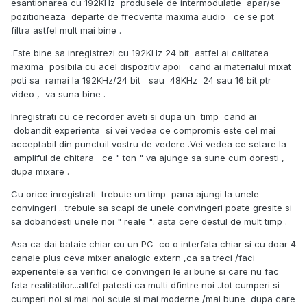
esantionarea cu 192KHz produsele de intermodulatie apar/se
pozitioneaza departe de frecventa maxima audio ce se pot
filtra astfel mult mai bine .
.Este bine sa inregistrezi cu 192KHz 24 bit astfel ai calitatea
maxima posibila cu acel dispozitiv apoi cand ai materialul mixat
poti sa ramai la 192KHz/24 bit sau 48KHz 24 sau 16 bit ptr
video , va suna bine .
Inregistrati cu ce recorder aveti si dupa un timp cand ai
dobandit experienta si vei vedea ce compromis este cel mai
acceptabil din punctuil vostru de vedere .Vei vedea ce setare la
ampliful de chitara ce " ton " va ajunge sa sune cum doresti ,
dupa mixare .
Cu orice inregistrati trebuie un timp pana ajungi la unele
convingeri ...trebuie sa scapi de unele convingeri poate gresite si
sa dobandesti unele noi " reale ": asta cere destul de mult timp .
Asa ca dai bataie chiar cu un PC co o interfata chiar si cu doar 4
canale plus ceva mixer analogic extern ,ca sa treci /faci
experientele sa verifici ce convingeri le ai bune si care nu fac
fata realitatilor...altfel patesti ca multi dfintre noi ..tot cumperi si
cumperi noi si mai noi scule si mai moderne /mai bune dupa care