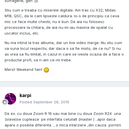
sufragerie, gen
:)))
Stiu cum e treaba cu mixerele digitale. Am tras cu X32, Midas
M18, QSC, da le cam lipseste caldura. Io-s de principiu ca ceva
mic ce face multe chestii, nu e bun. De aia nu folosesc
procesoare la chitara, de aia nu-mi iau masina de spalat cu
uscator inclus, etc.
Nu ma intind la tras albume, dar un live video merge. Nu stiu cum
va suna locul respectiv, dar daca o sa fie misto, de ce nu? Si nu
as vrea sa fiu limitat, in cazul in care se iveste ocazia de a face o
productie profi, sa n-am ce-mi trebe.
Mersi! Weekend fain!
karpi
Posted
September 28, 2019
De ex. cu doua Zoom R 16 sau mai bine cu doua Zoom R24 una
(slave)se cupleaza pe interfata celuilalt (master ) ..apoi daca
apare o posibila diferenta , o mica intarziere ,din cauza pornirii