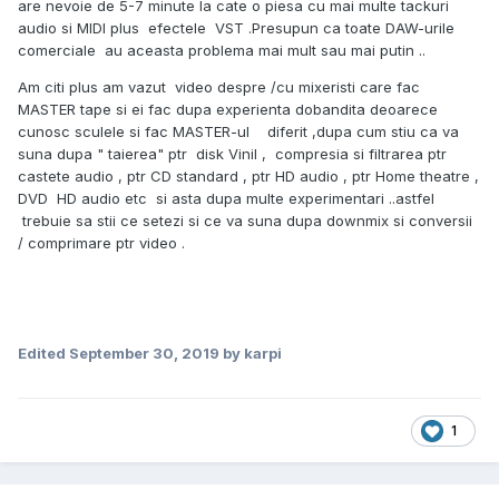
are nevoie de 5-7 minute la cate o piesa cu mai multe tackuri
audio si MIDI plus efectele VST .Presupun ca toate DAW-urile
comerciale au aceasta problema mai mult sau mai putin ..
Am citi plus am vazut video despre /cu mixeristi care fac
MASTER tape si ei fac dupa experienta dobandita deoarece
cunosc sculele si fac MASTER-ul diferit ,dupa cum stiu ca va
suna dupa " taierea" ptr disk Vinil , compresia si filtrarea ptr
castete audio , ptr CD standard , ptr HD audio , ptr Home theatre ,
DVD HD audio etc si asta dupa multe experimentari ..astfel
trebuie sa stii ce setezi si ce va suna dupa downmix si conversii
/ comprimare ptr video .
Edited
September 30, 2019
by karpi
1