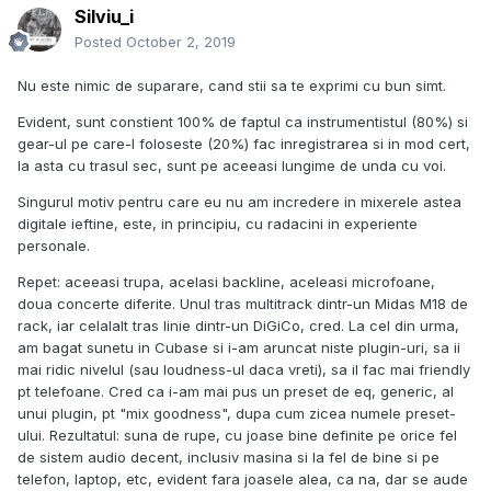
Silviu_i
Posted
October 2, 2019
Nu este nimic de suparare, cand stii sa te exprimi cu bun simt.
Evident, sunt constient 100% de faptul ca instrumentistul (80%) si
gear-ul pe care-l foloseste (20%) fac inregistrarea si in mod cert,
la asta cu trasul sec, sunt pe aceeasi lungime de unda cu voi.
Singurul motiv pentru care eu nu am incredere in mixerele astea
digitale ieftine, este, in principiu, cu radacini in experiente
personale.
Repet: aceeasi trupa, acelasi backline, aceleasi microfoane,
doua concerte diferite. Unul tras multitrack dintr-un Midas M18 de
rack, iar celalalt tras linie dintr-un DiGiCo, cred. La cel din urma,
am bagat sunetu in Cubase si i-am aruncat niste plugin-uri, sa ii
mai ridic nivelul (sau loudness-ul daca vreti), sa il fac mai friendly
pt telefoane. Cred ca i-am mai pus un preset de eq, generic, al
unui plugin, pt "mix goodness", dupa cum zicea numele preset-
ului. Rezultatul: suna de rupe, cu joase bine definite pe orice fel
de sistem audio decent, inclusiv masina si la fel de bine si pe
telefon, laptop, etc, evident fara joasele alea, ca na, dar se aude