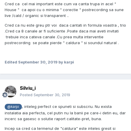
Cred ca cel mai important este cum va canta trupa in acel "
House " ca apoi cu o minima " corectie " postrecording sa sune
live /cald / organic si transparent ..
Cred ca nu este greu ptr voi daca cantati in formula voastra , trio
.Cred ca 8 canale ar fi suficiente .Poate daca mai aveti invitati
trebuie inca cateva canale .Cu prea multa interventie
postrecording se poate pierde " caldura " si soundul natural .
Edited
September 30, 2019
by karpi
Silviu_i
Posted
September 30, 2019
, inteleg perfect ce spuneti si subscriu. Nu exista
@karpi
instalatia aia perfecta, cel putin nu la banii pe care-i detin eu, dar
incerc sa gasesc o solutie raport calitate-pret, buna.
Incep sa cred ca termenul de "caldura" este inteles gresit si