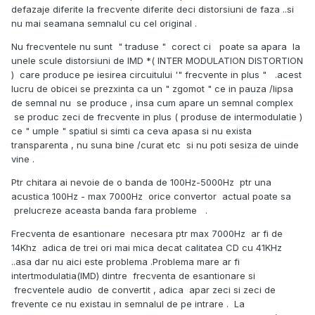
defazaje diferite la frecvente diferite deci distorsiuni de faza ..si
nu mai seamana semnalul cu cel original .
Nu frecventele nu sunt " traduse " corect ci poate sa apara la
unele scule distorsiuni de IMD *( INTER MODULATION DISTORTION
) care produce pe iesirea circuitului '" frecvente in plus " .acest
lucru de obicei se prezxinta ca un " zgomot " ce in pauza /lipsa
de semnal nu se produce , insa cum apare un semnal complex
se produc zeci de frecvente in plus ( produse de intermodulatie )
ce " umple " spatiul si simti ca ceva apasa si nu exista
transparenta , nu suna bine /curat etc si nu poti sesiza de uinde
vine .
Ptr chitara ai nevoie de o banda de 100Hz-5000Hz ptr una
acustica 100Hz - max 7000Hz orice convertor actual poate sa
prelucreze aceasta banda fara probleme .
Frecventa de esantionare necesara ptr max 7000Hz ar fi de
14Khz adica de trei ori mai mica decat calitatea CD cu 41KHz
..asa dar nu aici este problema .Problema mare ar fi
intertmodulatia(IMD) dintre frecventa de esantionare si
frecventele audio de convertit , adica apar zeci si zeci de
frevente ce nu existau in semnalul de pe intrare . La