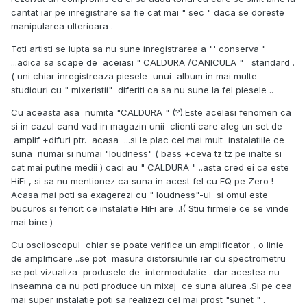
cantat iar pe inregistrare sa fie cat mai " sec " daca se doreste
manipularea ulterioara .
Toti artisti se lupta sa nu sune inregistrarea a "' conserva "
...adica sa scape de aceiasi " CALDURA /CANICULA " standard .
( uni chiar inregistreaza piesele unui album in mai multe
studiouri cu " mixeristii" diferiti ca sa nu sune la fel piesele ..
Cu aceasta asa numita "CALDURA " (?).Este acelasi fenomen ca
si in cazul cand vad in magazin unii clienti care aleg un set de
amplif +difuri ptr. acasa ...si le plac cel mai mult instalatiile ce
suna numai si numai "loudness" ( bass +ceva tz tz pe inalte si
cat mai putine medii ) caci au " CALDURA " ..asta cred ei ca este
HiFi , si sa nu mentionez ca suna in acest fel cu EQ pe Zero !
Acasa mai poti sa exagerezi cu " loudness"-ul si omul este
bucuros si fericit ce instalatie HiFi are ..!( Stiu firmele ce se vinde
mai bine )
Cu osciloscopul chiar se poate verifica un amplificator , o linie
de amplificare ..se pot masura distorsiunile iar cu spectrometru
se pot vizualiza produsele de intermodulatie . dar acestea nu
inseamna ca nu poti produce un mixaj ce suna aiurea .Si pe cea
mai super instalatie poti sa realizezi cel mai prost "sunet " .