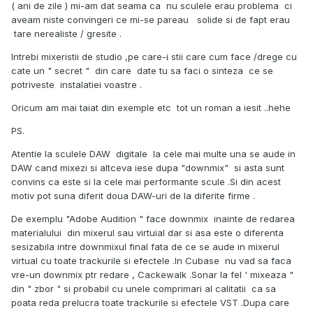
( ani de zile ) mi-am dat seama ca nu sculele erau problema ci
aveam niste convingeri ce mi-se pareau solide si de fapt erau
tare nerealiste / gresite .
Intrebi mixeristii de studio ,pe care-i stii care cum face /drege cu
cate un " secret " din care date tu sa faci o sinteza ce se
potriveste instalatiei voastre .
Oricum am mai taiat din exemple etc tot un roman a iesit ..hehe
PS.
Atentie la sculele DAW digitale la cele mai multe una se aude in
DAW cand mixezi si altceva iese dupa "downmix" si asta sunt
convins ca este si la cele mai performante scule .Si din acest
motiv pot suna diferit doua DAW-uri de la diferite firme .
De exemplu "Adobe Audition " face downmix inainte de redarea
materialului din mixerul sau virtuial dar si asa este o diferenta
sesizabila intre downmixul final fata de ce se aude in mixerul
virtual cu toate trackurile si efectele .In Cubase nu vad sa faca
vre-un downmix ptr redare , Cackewalk .Sonar la fel ' mixeaza "
din " zbor " si probabil cu unele comprimari al calitatii ca sa
poata reda prelucra toate trackurile si efectele VST .Dupa care