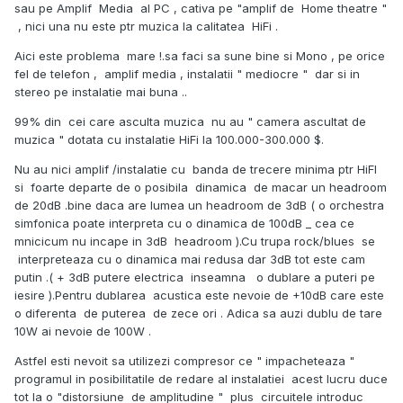
sau pe Amplif Media al PC , cativa pe "amplif de Home theatre "
, nici una nu este ptr muzica la calitatea HiFi .
Aici este problema mare !.sa faci sa sune bine si Mono , pe orice
fel de telefon , amplif media , instalatii " mediocre " dar si in
stereo pe instalatie mai buna ..
99% din cei care asculta muzica nu au " camera ascultat de
muzica " dotata cu instalatie HiFi la 100.000-300.000 $.
Nu au nici amplif /instalatie cu banda de trecere minima ptr HiFI
si foarte departe de o posibila dinamica de macar un headroom
de 20dB .bine daca are lumea un headroom de 3dB ( o orchestra
simfonica poate interpreta cu o dinamica de 100dB _ cea ce
mnicicum nu incape in 3dB headroom ).Cu trupa rock/blues se
interpreteaza cu o dinamica mai redusa dar 3dB tot este cam
putin .( + 3dB putere electrica inseamna o dublare a puteri pe
iesire ).Pentru dublarea acustica este nevoie de +10dB care este
o diferenta de puterea de zece ori . Adica sa auzi dublu de tare
10W ai nevoie de 100W .
Astfel esti nevoit sa utilizezi compresor ce " impacheteaza "
programul in posibilitatile de redare al instalatiei acest lucru duce
tot la o "distorsiune de amplitudine " plus circuitele introduc