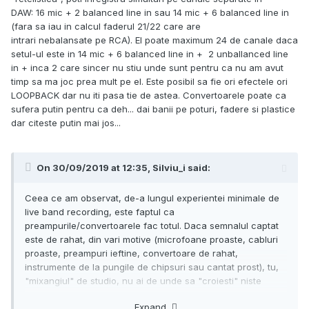
DAW: 16 mic + 2 balanced line in sau 14 mic + 6 balanced line in
(fara sa iau in calcul faderul 21/22 care are
intrari nebalansate pe RCA). El poate maximum 24 de canale daca
setul-ul este in 14 mic + 6 balanced line in + 2 unballanced line
in + inca 2 care sincer nu stiu unde sunt pentru ca nu am avut
timp sa ma joc prea mult pe el. Este posibil sa fie ori efectele ori
LOOPBACK dar nu iti pasa tie de astea. Convertoarele poate ca
sufera putin pentru ca deh... dai banii pe poturi, fadere si plastice
dar citeste putin mai jos...
On 30/09/2019 at 12:35,
Silviu_i
said:
Ceea ce am observat, de-a lungul experientei minimale de
live band recording, este faptul ca
preampurile/convertoarele fac totul. Daca semnalul captat
este de rahat, din vari motive (microfoane proaste, cabluri
proaste, preampuri ieftine, convertoare de rahat,
instrumente de la pungile de chipsuri sau cantat prost), tu,
"mixangiul" de studio, nu ai de unde sa "croiesti" niste
frecvente care nu exista, din motivele de mai sus.
Expand