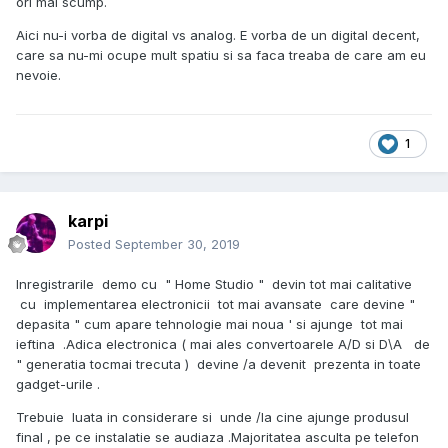
ori mai scump.
Aici nu-i vorba de digital vs analog. E vorba de un digital decent,
care sa nu-mi ocupe mult spatiu si sa faca treaba de care am eu
nevoie.
1
karpi
Posted
September 30, 2019
Inregistrarile demo cu " Home Studio " devin tot mai calitative
cu implementarea electronicii tot mai avansate care devine "
depasita " cum apare tehnologie mai noua ' si ajunge tot mai
ieftina .Adica electronica ( mai ales convertoarele A/D si D\A de
" generatia tocmai trecuta ) devine /a devenit prezenta in toate
gadget-urile .
Trebuie luata in considerare si unde /la cine ajunge produsul
final , pe ce instalatie se audiaza .Majoritatea asculta pe telefon