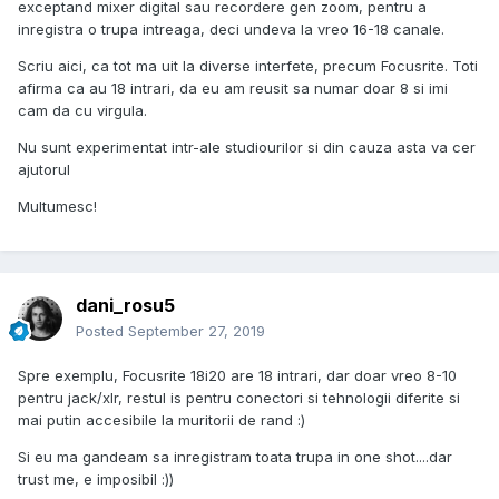
exceptand mixer digital sau recordere gen zoom, pentru a
inregistra o trupa intreaga, deci undeva la vreo 16-18 canale.
Scriu aici, ca tot ma uit la diverse interfete, precum Focusrite. Toti
afirma ca au 18 intrari, da eu am reusit sa numar doar 8 si imi
cam da cu virgula.
Nu sunt experimentat intr-ale studiourilor si din cauza asta va cer
ajutorul
Multumesc!
dani_rosu5
Posted
September 27, 2019
Spre exemplu, Focusrite 18i20 are 18 intrari, dar doar vreo 8-10
pentru jack/xlr, restul is pentru conectori si tehnologii diferite si
mai putin accesibile la muritorii de rand
:)
Si eu ma gandeam sa inregistram toata trupa in one shot....dar
trust me, e imposibil
:))