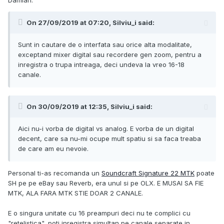
Damian.
On 27/09/2019 at 07:20,
Silviu_i
said:
Sunt in cautare de o interfata sau orice alta modalitate,
exceptand mixer digital sau recordere gen zoom, pentru a
inregistra o trupa intreaga, deci undeva la vreo 16-18
canale.
On 30/09/2019 at 12:35,
Silviu_i
said:
Aici nu-i vorba de digital vs analog. E vorba de un digital
decent, care sa nu-mi ocupe mult spatiu si sa faca treaba
de care am eu nevoie.
Personal ti-as recomanda un
Soundcraft Signature 22 MTK
poate
SH pe pe eBay sau Reverb, era unul si pe OLX. E MUSAI SA FIE
MTK, ALA FARA MTK STIE DOAR 2 CANALE.
E o singura unitate cu 16 preampuri deci nu te complici cu
"retelistica", poti inregistra simultan pe canale separate in