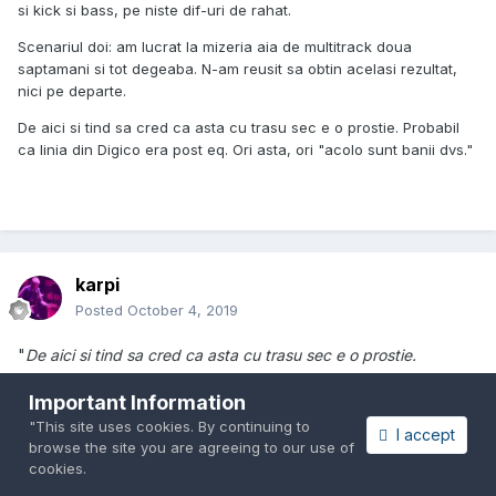
si kick si bass, pe niste dif-uri de rahat.
Scenariul doi: am lucrat la mizeria aia de multitrack doua
saptamani si tot degeaba. N-am reusit sa obtin acelasi rezultat,
nici pe departe.
De aici si tind sa cred ca asta cu trasu sec e o prostie. Probabil
ca linia din Digico era post eq. Ori asta, ori "acolo sunt banii dvs."
karpi
Posted
October 4, 2019
"
De aici si tind sa cred ca asta cu trasu sec e o prostie.
Probabil ca linia din Digico era post eq. Ori asta, ori "acolo sunt
Important Information
banii dvs."
"This site uses cookies. By continuing to
I accept
Trasul sec /dry inseamna ca nu ai absolut nici un efect pe
browse the site you are agreeing to our use of
calea sunetului inregistrat se inregistreaza semnalul venit din
cookies.
microfon .ce post recording poti sa-l formezi cum vrei inclusiv