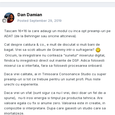
Dan Damian
Posted
September 29, 2019
Tascam 16x16 la care adaugi un modul cu inca opt preamp-uri pe
ADAT (de la Behringer sau oricine altcineva).
Cat despre caldura & co., e mult de discutat si muti bani de
bagat. Vrei sa scoti album de Grammy intr-o sufragerie?
Oricum, la inregistrare nu conteaza "sunetul" mixerului digital,
fiindca tu inregistrezi direct out inainte de DSP. Adica folosesti
mixerul ca si interfata, fara sa folosesti procesarea onboard.
Daca vrei calitate, ai in Timisoara Consonance Studio cu super
preamp-uri si tot ce trebuie pentru un sunet profi. Plus niste
urechi cu experienta.
Daca vrei un sfat (sunt sigur ca nu-l vrei, deci doar un fel de-a
spune), nu-ti irosi energia si timpul pe productia tehnica. Are
valoare egala cu fix si anume zero. Valoarea este in creatie, in
compozitie si interpretare. Dupa care gasesti un studio care sa
imortalizeze.