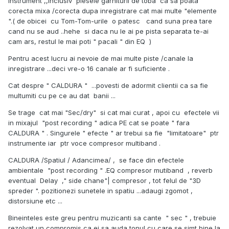
instrument ,,inclusiv piesele garniturii de toba ca sa poata
corecta mixa /corecta dupa inregistrare cat mai multe "elemente
".( de obicei cu Tom-Tom-urile o patesc cand suna prea tare
cand nu se aud ..hehe si daca nu le ai pe pista separata te-ai
cam ars, restul le mai poti " pacali " din EQ )
Pentru acest lucru ai nevoie de mai multe piste /canale la
inregistrare ...deci vre-o 16 canale ar fi suficiente .
Cat despre " CALDURA " ...povesti de adormit clientii ca sa fie
multumiti cu pe ce au dat banii ...
Se trage cat mai "Sec/dry" si cat mai curat , apoi cu efectele vii
in mixajul "post recording " adica PE cat se poate " fara
CALDURA " . Singurele " efecte " ar trebui sa fie "limitatoare" ptr
instrumente iar ptr voce compresor multiband .
CALDURA /Spatiul / Adancimea/ , se face din efectele
ambientale "post recording " .EQ compresor mutiband , reverb
eventual Delay ," side chane"| compresor , tot felul de "3D
spreder ". pozitionezi sunetele in spatiu ...adaugi zgomot ,
distorsiune etc ...
Bineinteles este greu pentru muzicanti sa cante " sec " , trebuie
rezolvat un compromis ca ei sa auda tonul cu care se simt bine la