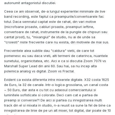
autonumit antagonistul discutiei.
Ceea ce am observat, de-a lungul experientei minimale de live
band recording, este faptul ca preampurile/convertoarele fac
totul. Daca semnalul captat este de rahat, din vari motive
(microfoane proaste, cabluri proaste, preampuri ieftine,
convertoare de rahat, instrumente de la pungile de chipsuri sau
cantat prost), tu, "mixangiul" de studio, nu ai de unde sa
"croiesti" niste frecvente care nu exista, din motivele de mai sus.
Frecventele alea subtile dau "caldura" vietii, de care tot
pomenesc eu sau daca vreti, alti termeni de caterinca, nuantele
sunetului, organicitatea, etc. Aici e ca si discutia Zoom 707II vs
Marshall Super Lead din anii 60. Sau hai, sa nu incep alta
polemica analog vs digital. Zoom vs Fractal.
Evident ca exista diferenta intre mixerele digitale. X32 costa 1625
de Euro, la 32 de canale. Intr-o logica grosolana, un canal costa
~ 50 Euro, dar asta e cu tot cu adaosul comerciantului si
luminitele sofisticate si colorate. Deci cam cat e partea de
preamp si conversie?! De aici si partea cu inregistrarea multi
track din el si mixata in studio, n-a reusit sa sune la fel de bine ca
inregistrarea de linie de pe un alt mixer, tot digital, dar poate de 10