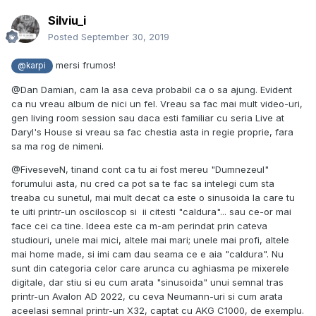
Silviu_i
Posted
September 30, 2019
mersi frumos!
@karpi
@Dan Damian, cam la asa ceva probabil ca o sa ajung. Evident
ca nu vreau album de nici un fel. Vreau sa fac mai mult video-uri,
gen living room session sau daca esti familiar cu seria Live at
Daryl's House si vreau sa fac chestia asta in regie proprie, fara
sa ma rog de nimeni.
@FiveseveN, tinand cont ca tu ai fost mereu "Dumnezeul"
forumului asta, nu cred ca pot sa te fac sa intelegi cum sta
treaba cu sunetul, mai mult decat ca este o sinusoida la care tu
te uiti printr-un osciloscop si ii citesti "caldura"... sau ce-or mai
face cei ca tine. Ideea este ca m-am perindat prin cateva
studiouri, unele mai mici, altele mai mari; unele mai profi, altele
mai home made, si imi cam dau seama ce e aia "caldura". Nu
sunt din categoria celor care arunca cu aghiasma pe mixerele
digitale, dar stiu si eu cum arata "sinusoida" unui semnal tras
printr-un Avalon AD 2022, cu ceva Neumann-uri si cum arata
aceelasi semnal printr-un X32, captat cu AKG C1000, de exemplu.