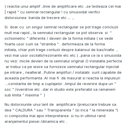
( reactia unui amplif ..linie de amplificare etc ..se testeaza cel mai
| rapid " cu semnal rectangular ! cu sinusoidal verifici
distorsiunea banda de trecere etc ... ,
Si doar cu un singur semnal rectangular se pot trage concluzii
mult mai rapid , la semnalul rectangular se pot observa si "
ochiometric " diferente / devieri de la forma initiala ( se vede
foarte usor cum se "stramba " . deformeaza de la forma
initiala, chiar poti trage conluzii despre balansul de bas/inalte ,
vezi mai usor oscilatii/rezonante etc etc ) ..pana ce la o sinusoida
nu vezi micile devieri de la semnalul original .O instalatie perfecta
ar trebui ca pe iesire sa furnizeze semnalul rectangular injectat
pe intrare , nealterat ..Putine amplifuri / instalatii sunt capabile de
aceasta performanta .Ar mai fi de masurat si reactia la impulsuri
...constanta de timp a cuplajelor ..timpul de revenire dupa un "
soc " /overdrive etc ..dar in studio este preferabil sa ramanem
sub limita " maxima " )
Nu distorsiunile unui lant de amplificare /prelucrare trebuie sa
dea " CALDURA " sau " Transparenta " (si inca " la nimereala ")
ci compozitia mai apoi interpretarea si nu in ultimul rand
aranjamentul piesei /dinamica etc .