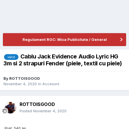
Regulament RGC: Mica Publicitate / General
Cablu Jack Evidence Audio Lyric HG
vând
3m si 2 strapuri Fender (piele, textil cu piele)
By
ROTTOISGOOD
November 4, 2020
in
Accesorii
ROTTOISGOOD
Posted
November 4, 2020
Pret: 540 lei