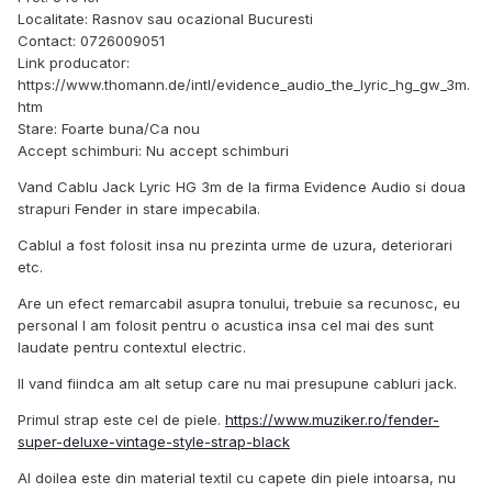
Localitate: Rasnov sau ocazional Bucuresti
Contact: 0726009051
Link producator:
https://www.thomann.de/intl/evidence_audio_the_lyric_hg_gw_3m.
htm
Stare: Foarte buna/Ca nou
Accept schimburi: Nu accept schimburi
Vand Cablu Jack Lyric HG 3m de la firma Evidence Audio si doua
strapuri Fender in stare impecabila.
Cablul a fost folosit insa nu prezinta urme de uzura, deteriorari
etc.
Are un efect remarcabil asupra tonului, trebuie sa recunosc, eu
personal l am folosit pentru o acustica insa cel mai des sunt
laudate pentru contextul electric.
Il vand fiindca am alt setup care nu mai presupune cabluri jack.
Primul strap este cel de piele.
https://www.muziker.ro/fender-
super-deluxe-vintage-style-strap-black
Al doilea este din material textil cu capete din piele intoarsa, nu