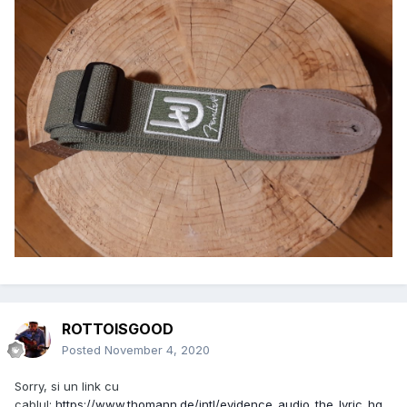
ROTTOISGOOD
Posted
November 4, 2020
Sorry, si un link cu
cablul:
https://www.thomann.de/intl/evidence_audio_the_lyric_hg_